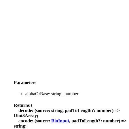
Parameters
alphaOrBase
:
string
|
number
Returns
{
decode
:
(
source
:
string
,
padToLength
?:
number
)
=>
Uint8Array
;
encode
:
(
source
:
BinInput
,
padToLength
?:
number
)
=>
string
;