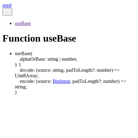
zeed
useBase
Function useBase
useBase
(
alphaOrBase
:
string
|
number
,
)
:
{
decode
:
(
source
:
string
,
padToLength
?:
number
)
=>
Uint8Array
;
encode
:
(
source
:
BinInput
,
padToLength
?:
number
)
=>
string
;
}